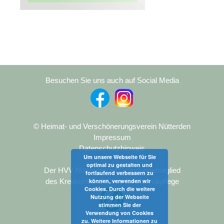
Besuchen Sie uns auch auf Social Media
© Heimat- und Verschönerungsverein Nütterden
Impressum
Datenschutzhinweis
Um unsere Webseite für Sie
optimal zu gestalten und
Der HVV Nütterden ist Gründungsmitglied
fortlaufend verbessern zu
des Kreisverband Kleve für Heimatpflege
können, verwenden wir
Cookies. Durch die weitere
Nutzung der Webseite
stimmen Sie der
Verwendung von Cookies
zu. Weitere Informationen zu