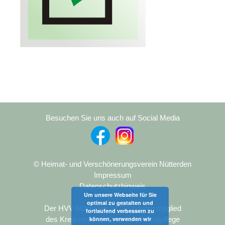
Besuchen Sie uns auch auf Social Media
© Heimat- und Verschönerungsverein Nütterden
Impressum
Datenschutzhinweis
Um unsere Webseite für Sie
optimal zu gestalten und
Der HVV Nütterden ist Gründungsmitglied
fortlaufend verbessern zu
können, verwenden wir
des Kreisverband Kleve für Heimatpflege