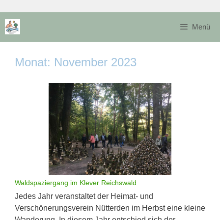
Zum
Inhalt
Menü
springen
Monat:
November 2023
Waldspaziergang im Klever Reichswald
Jedes Jahr veranstaltet der Heimat- und
Verschönerungsverein Nütterden im Herbst eine kleine
Wanderung. In diesem Jahr entschied sich der