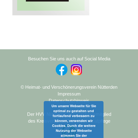
Besuchen Sie uns auch auf Social Media
© Heimat- und Verschönerungsverein Nütterden
Impressum
Datenschutzhinweis
Um unsere Webseite für Sie
optimal zu gestalten und
Der HVV Nütterden ist Gründungsmitglied
fortlaufend verbessern zu
können, verwenden wir
des Kreisverband Kleve für Heimatpflege
Cookies. Durch die weitere
Nutzung der Webseite
stimmen Sie der