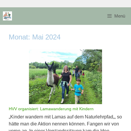
Zum
Inhalt
Menü
springen
Monat:
Mai 2024
HVV organisiert: Lamawanderung mit Kindern
„Kinder wandern mit Lamas auf dem Naturlehrpfad„, so
hätte man die Aktion nennen können. Fangen wir von
vorne an. In einer Vorstandssitzung kam die Idee …