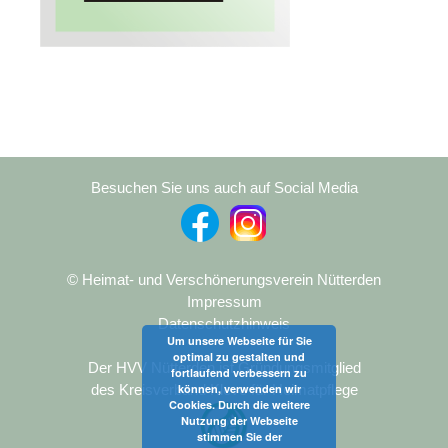
Besuchen Sie uns auch auf Social Media
© Heimat- und Verschönerungsverein Nütterden
Impressum
Datenschutzhinweis
Um unsere Webseite für Sie
optimal zu gestalten und
Der HVV Nütterden ist Gründungsmitglied
fortlaufend verbessern zu
können, verwenden wir
des Kreisverband Kleve für Heimatpflege
Cookies. Durch die weitere
Nutzung der Webseite
stimmen Sie der