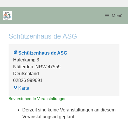
Zum
Inhalt
Menü
springen
Schützenhaus de ASG
Schützenhaus de ASG
Haferkamp 3
Nütterden
,
NRW
47559
Deutschland
02826 999691
Schützenhaus
Karte
de
Bevorstehende Veranstaltungen
ASG
Derzeit sind keine Veranstaltungen an diesem
Veranstaltungsort geplant.