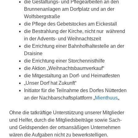
die Ge­stal­tungs- und Pfle­ge­ar­bei­ten an den
Brun­nen­an­la­gen am Dorf­platz und an der
Wolfs­berg­stra­ße
die Pfle­ge des Ge­bet­sto­ckes am Ei­ckestall
die Be­strah­lung der Kir­che, nicht nur wäh­rend
in der Ad­vents- und Weih­nachts­zeit
die Er­rich­tung ei­ner Bahn­hof­hal­te­stel­le an der
Draisine
die Errichtung einer Storchennisthilfe
die Aktion „Weihnachtsbaumverkauf“
die Mit­ge­stal­tung an Dorf- und Hei­mat­fes­ten
„Unser Dorf hat Zukunft“
Initiator für die Teilnahme des Dorfes Nütterden
an der Nachbarschaftsplattform „
Mienthuus
„
Ohne die tatkräftige Unterstützung unserer Mitglieder
und Helfer, durch die Mitgliedsbeiträge sowie Sach-
und Geldspenden der ortsansäßigen Unternehmen
wären die Aufgaben nicht zu bewerkstelligen.