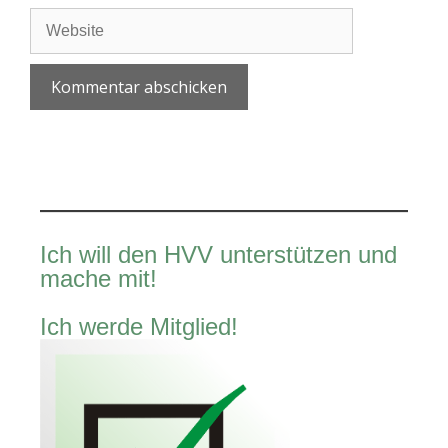
Adresse
Website
A
l
t
e
r
Ich will den HVV unterstützen und
n
mache mit!
a
t
Ich werde Mitglied!
i
v
e
: