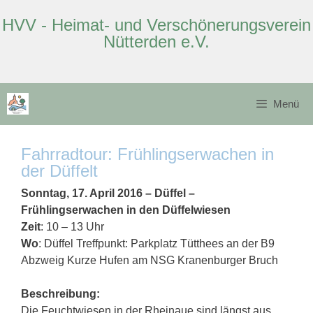
HVV - Heimat- und Verschönerungsverein
Nütterden e.V.
Zum
Inhalt
Menü
springen
Fahrradtour: Frühlingserwachen in
der Düffelt
Sonntag, 17. April 2016 – Düffel –
Frühlingserwachen in den Düffelwiesen
Zeit
: 10 – 13 Uhr
Wo
: Düffel Treffpunkt: Parkplatz Tütthees an der B9
Abzweig Kurze Hufen am NSG Kranenburger Bruch
Beschreibung:
Die Feuchtwiesen in der Rheinaue sind längst aus