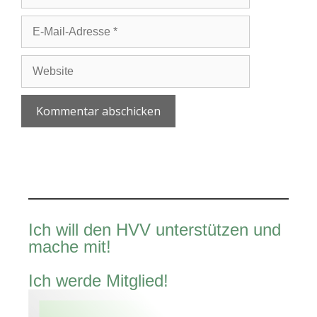
E-
Mail-
Adresse
Website
A
l
t
e
r
Ich will den HVV unterstützen und
n
mache mit!
a
t
Ich werde Mitglied!
i
v
e