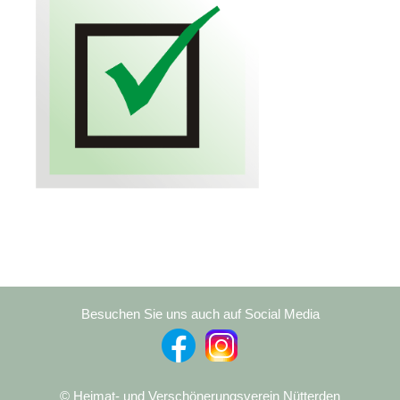
:
Besuchen Sie uns auch auf Social Media
© Heimat- und Verschönerungsverein Nütterden