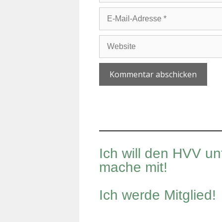
E-
Mail-
Adresse
Website
A
l
t
e
r
Ich will den HVV un
n
mache mit!
a
t
i
Ich werde Mitglied!
v
e