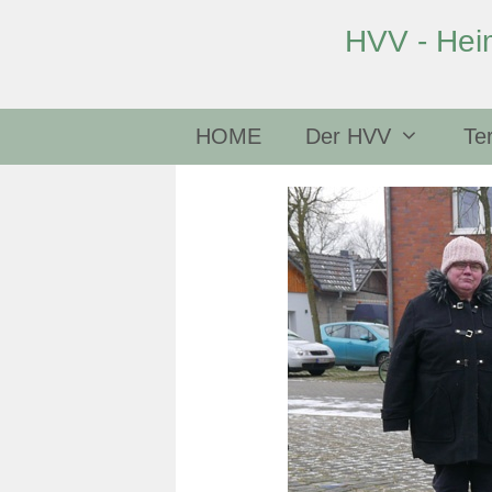
HVV - Hei
Zum
Inhalt
HOME
Der HVV
Te
springen