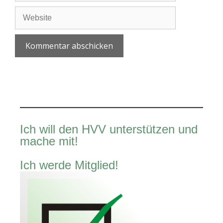
Adresse
Website
A
l
t
e
r
Ich will den HVV unterstützen und
n
mache mit!
a
t
Ich werde Mitglied!
i
v
e
: