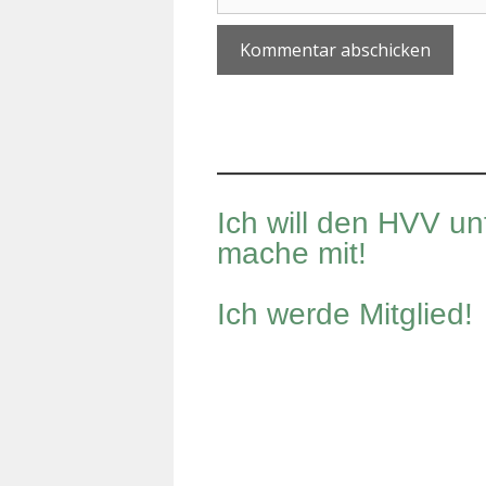
A
l
t
e
r
Ich will den HVV un
n
mache mit!
a
t
i
Ich werde Mitglied!
v
e
: