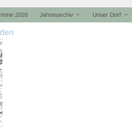
rmine 2026
Jahresarchiv
Unser Dorf
rden